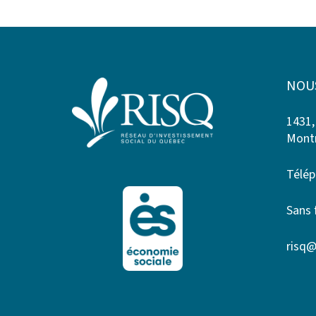
NOU
1431,
Montr
Télép
Sans 
risq@