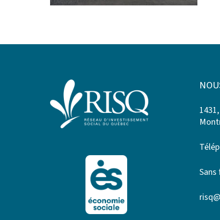
NOU
1431,
Montr
Télép
Sans 
risq@