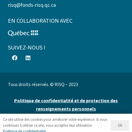
risq@fonds-risq.qc.ca
EN COLLABORATION AVEC
SUIVEZ-NOUS !
Tous droits réservés. © RISQ – 2023
Politique de confidentialité et de protection des
renseignements personnels
Ce site utilise des cookies pour améliorer votre expérience. Si vous
Site web par 👉
Cinetic
.
Ok
continuez à utiliser ce site, vous acceptez leur utilisation.
Politique de confidentialité