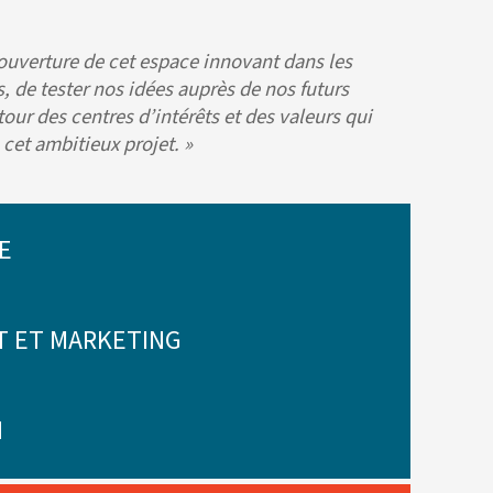
’ouverture de cet espace innovant dans les
, de tester nos idées auprès de nos futurs
our des centres d’intérêts et des valeurs qui
cet ambitieux projet. »
E
T ET MARKETING
N