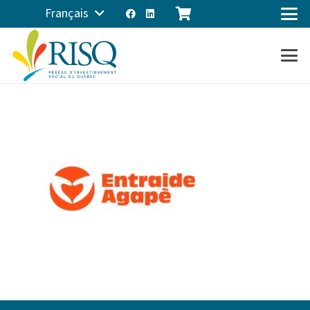
Français