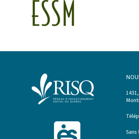
NOU
1431,
Montr
Télép
Sans 