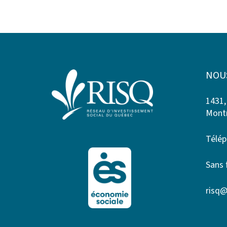
NOU
1431,
Montr
Télép
Sans 
risq@