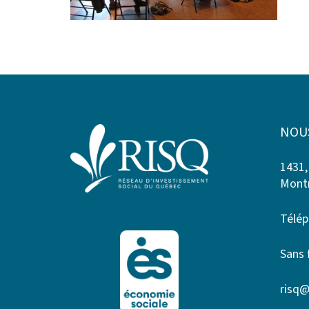
NOU
1431,
Montr
Télép
Sans 
risq@