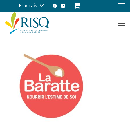
Français