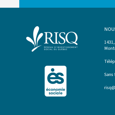
NOU
1431,
Montr
Télép
Sans 
risq@