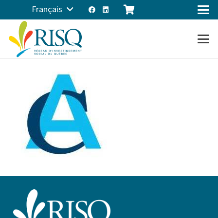
Français