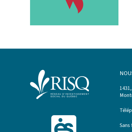
NOU
1431,
Montr
Télép
Sans 