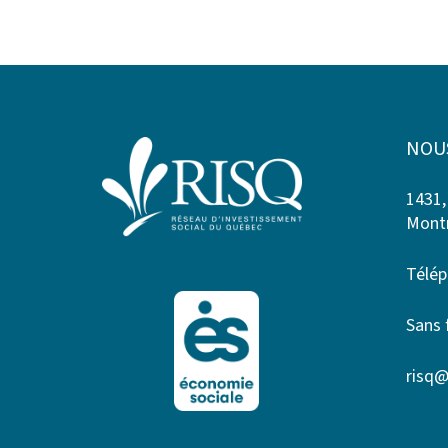
NOU
1431,
Montr
Télép
Sans 
risq@