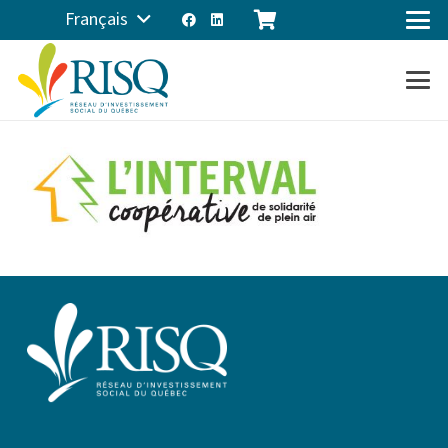
Français