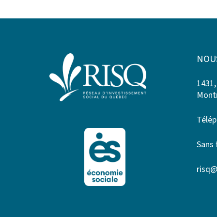
NOU
1431,
Montr
Télép
Sans 
risq@