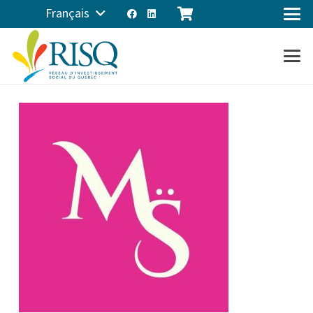
Français