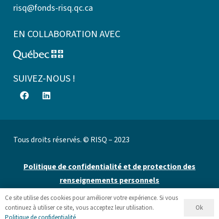
risq@fonds-risq.qc.ca
EN COLLABORATION AVEC
SUIVEZ-NOUS !
Tous droits réservés. © RISQ – 2023
Politique de confidentialité et de protection des
renseignements personnels
Ce site utilise des cookies pour améliorer votre expérience. Si vous
Site web par 👉
Cinetic
.
Ok
continuez à utiliser ce site, vous acceptez leur utilisation.
Politique de confidentialité