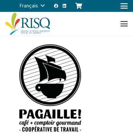
Français