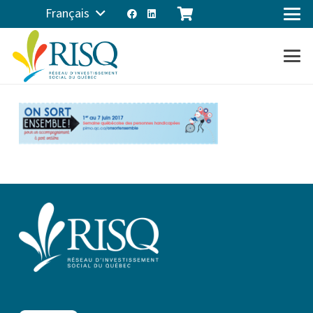
Français