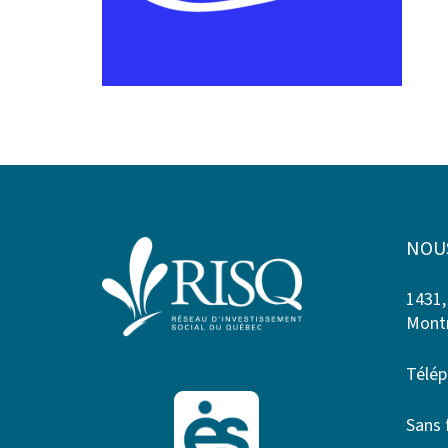
NOU
1431,
Montr
Télép
Sans 