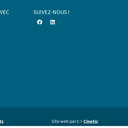
AVEC
SUIVEZ-NOUS !
ts
Site web par 👉
Cinetic
.