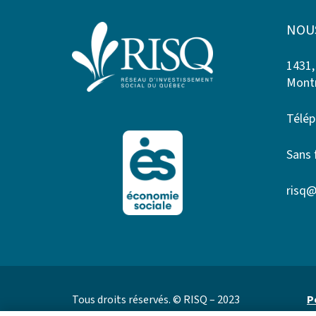
NOU
1431,
Montr
Télép
Sans 
risq@
Tous droits réservés. © RISQ – 2023
P