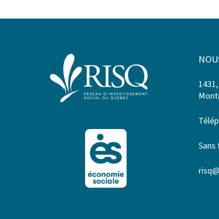
NOU
1431,
Montr
Télép
Sans 
risq@