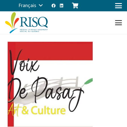
Français