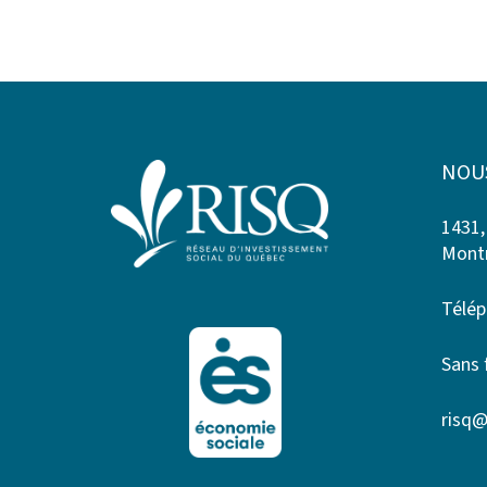
NOU
1431,
Montr
Télép
Sans 
risq@