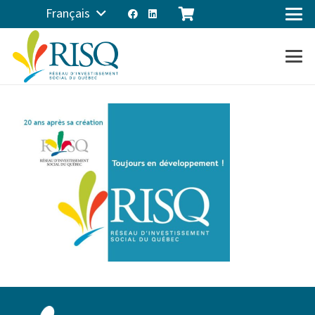
Français