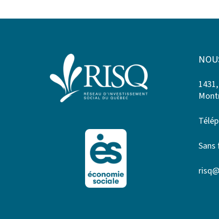
NOU
1431,
Montr
Télép
Sans 
risq@