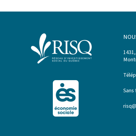
NOU
1431,
Montr
Télép
Sans 
risq@