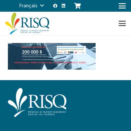
Français