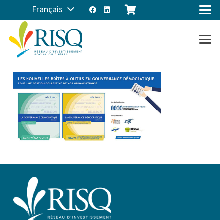
Français