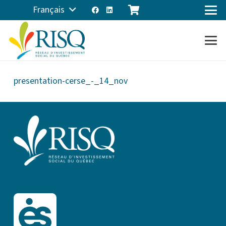
Français
presentation-cerse_-_14_nov