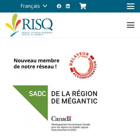
Français