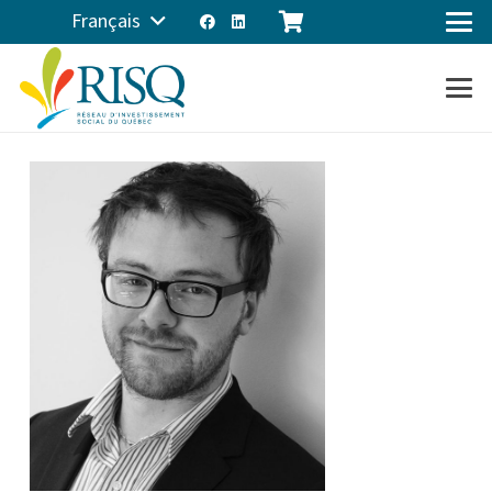
Français