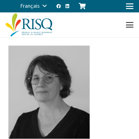
Français