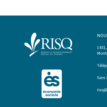
NOU
1431,
Montr
Télép
Sans 
risq@