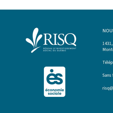
NOU
1431,
Montr
Télép
Sans 
risq@