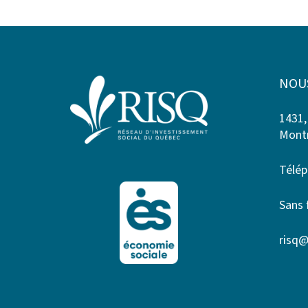
NOU
1431,
Montr
Télép
Sans 
risq@