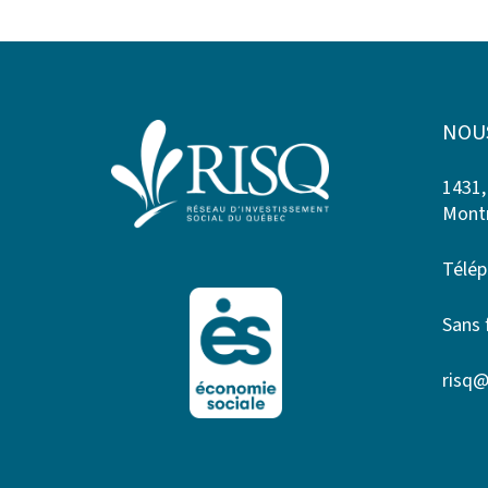
NOU
1431,
Montr
Télép
Sans 
risq@