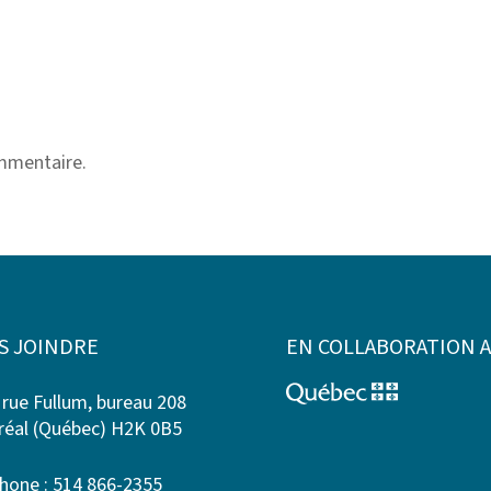
mmentaire.
S JOINDRE
EN COLLABORATION 
 rue Fullum, bureau 208
éal (Québec) H2K 0B5
hone : 514 866-2355