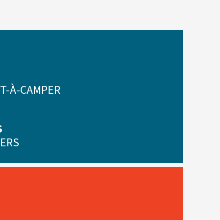
ÊT-À-CAMPER
S
IERS