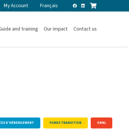
My Account
Français
Guide and training
Our impact
Contact us
CES D’HÉBERGEMENT
FONDS TRANSITION
OBNL