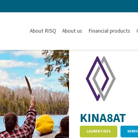
About RISQ
About us
Financial products
KINA8AT
LAURENTIDES
SERVI