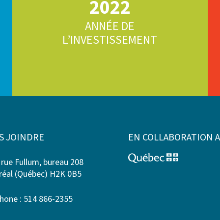
2022
ANNÉE DE
L’INVESTISSEMENT
S JOINDRE
EN COLLABORATION 
 rue Fullum, bureau 208
éal (Québec) H2K 0B5
hone : 514 866-2355