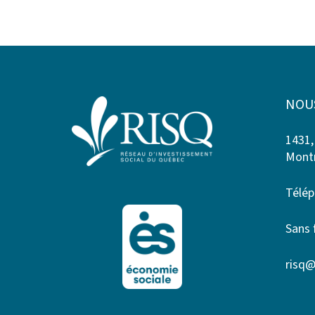
NOU
1431,
Montr
Télép
Sans 
risq@