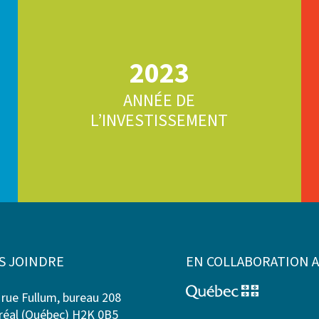
2023
ANNÉE DE
L’INVESTISSEMENT
S JOINDRE
EN COLLABORATION 
 rue Fullum, bureau 208
éal (Québec) H2K 0B5