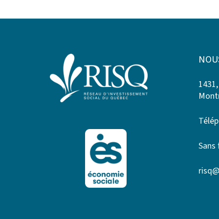
NOU
1431,
Montr
Télép
Sans 
risq@