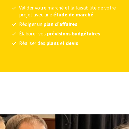
Valider votre marché et la faisabilité de votre
projet avec une
étude de marché
Rédiger un
plan d’affaires
Élaborer vos
prévisions budgétaires
Réaliser des
plans
et
devis