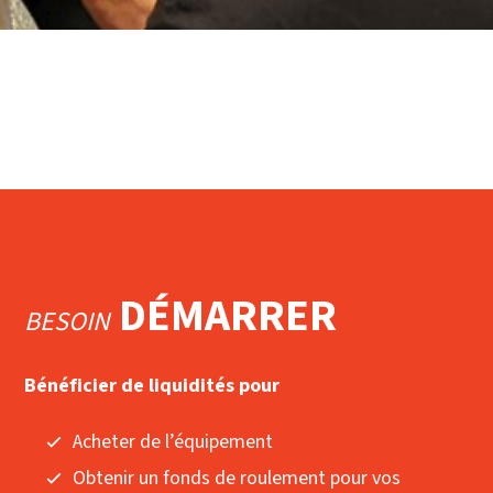
DÉMARRER
BESOIN
Bénéficier de liquidités pour
Acheter de l’équipement
Obtenir un fonds de roulement pour vos